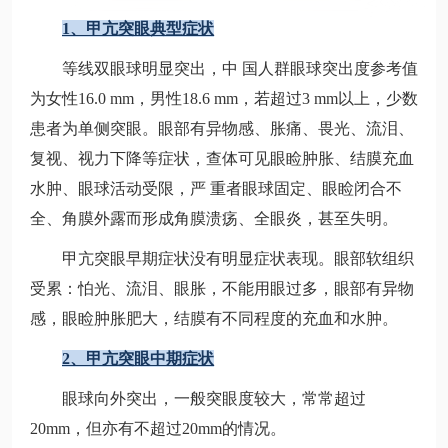
1、甲亢突眼典型症状
等线双眼球明显突出，中 国人群眼球突出度参考值
为女性16.0 mm，男性18.6 mm，若超过3 mm以上，少数
患者为单侧突眼。眼部有异物感、胀痛、畏光、流泪、
复视、视力下降等症状，查体可见眼睑肿胀、结膜充血
水肿、眼球活动受限，严 重者眼球固定、眼睑闭合不
全、角膜外露而形成角膜溃疡、全眼炎，甚至失明。
甲亢突眼早期症状没有明显症状表现。眼部软组织
受累：怕光、流泪、眼胀，不能用眼过多，眼部有异物
感，眼睑肿胀肥大，结膜有不同程度的充血和水肿。
2、甲亢突眼中期症状
眼球向外突出，一般突眼度较大，常常超过
20mm，但亦有不超过20mm的情况。