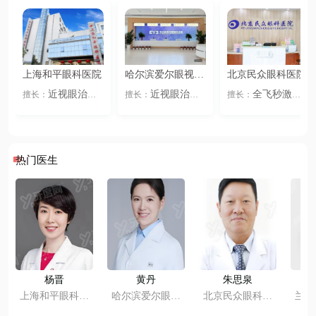
上海和平眼科医院
哈尔滨爱尔眼视光
北京民众眼科医院
医院
近视眼治疗
近视眼治疗
全飞秒激光
擅长：
擅长：
擅长：
义眼
眼镜佩戴
全飞秒激光
半
半飞秒激光
IC
、
、
、
、
、
、
眼整形
眼科疾
飞秒激光
ICL晶
L晶体植入
角膜
、
、
、
、
病
老花眼
儿童
体植入
角膜塑形
塑形镜
准分子激
、
、
、
、
视力
全飞秒激光
镜
准分子激光
光
近视眼治疗
、
、
、
、
、
半飞秒激光
IC
儿童视力
眼镜佩
义眼
眼镜佩戴
、
、
、
、
、
热门医生
L晶体植入
角膜
戴
眼整形
眼科疾病
、
、
塑形镜
准分子激
老花眼
儿童视
、
、
、
光
力
杨晋
黄丹
朱思泉
上海和平眼科医
哈尔滨爱尔眼视
北京民众眼科医
兰州
院
光医院
院