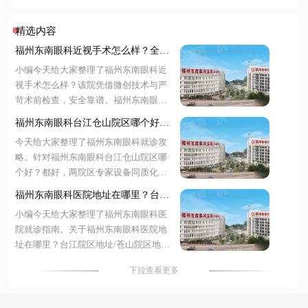
精选内容
福州东南眼科近视手术怎么样？全飞
秒技术精准恢复快，价格透明预约便
小编今天给大家整理了福州东南眼科近
捷
视手术怎么样？该院凭借微创技术与严
苛术前检查，安全靠谱。福州东南眼科
近视手术价格表显示，全飞秒 9800 元
福州东南眼科台江仓山院区哪个好？
起、半飞秒 7800 元起，收费透明无隐形
都好！双院区专家坐诊，地址明确预
今天给大家整理了福州东南眼科就诊攻
消费。福州东南眼科医院预约挂号支持
约便捷
略。针对福州东南眼科台江仓山院区哪
在线客服、电话专线及现场登记，渠道
个好？都好，两院区专家设备同质化管
便捷高效。无论是技术优势、具体费用
理。关于福州东南眼科医院地址在哪
还是预约流程，文中均有详尽解析。下
福州东南眼科医院地址在哪里？台江
里？台江院区地址在五一南路 193 号，
面随小编一起来看看更多详细介绍~
院区/苍山院区地址+预约古挂号便捷
小编今天给大家整理了福州东南眼科医
苍山院区地址在闽江大道 190 号。需要
院就诊指南。关于福州东南眼科医院地
福州东南眼科医院预约挂号可通过在线
址在哪里？台江院区地址/苍山院区地
客服、电话或现场办理，提前锁定号源
址，台江位于西二环南路 112 号，仓山
更省时。选择就近院区即可享受同等优
下拉查看更多
位于燎原路 179 号。福州东南眼科医院
质医疗服务。下面一起来看看更多详细
预约挂号支持线上客服、电话专线及现
介绍~
场自助多种便捷渠道。针对福州东南眼