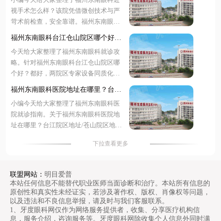
捷
视手术怎么样？该院凭借微创技术与严
苛术前检查，安全靠谱。福州东南眼科
近视手术价格表显示，全飞秒 9800 元
福州东南眼科台江仓山院区哪个好？
起、半飞秒 7800 元起，收费透明无隐形
都好！双院区专家坐诊，地址明确预
今天给大家整理了福州东南眼科就诊攻
消费。福州东南眼科医院预约挂号支持
约便捷
略。针对福州东南眼科台江仓山院区哪
在线客服、电话专线及现场登记，渠道
个好？都好，两院区专家设备同质化管
便捷高效。无论是技术优势、具体费用
理。关于福州东南眼科医院地址在哪
还是预约流程，文中均有详尽解析。下
福州东南眼科医院地址在哪里？台江
里？台江院区地址在五一南路 193 号，
面随小编一起来看看更多详细介绍~
院区/苍山院区地址+预约古挂号便捷
小编今天给大家整理了福州东南眼科医
苍山院区地址在闽江大道 190 号。需要
院就诊指南。关于福州东南眼科医院地
福州东南眼科医院预约挂号可通过在线
址在哪里？台江院区地址/苍山院区地
客服、电话或现场办理，提前锁定号源
址，台江位于西二环南路 112 号，仓山
更省时。选择就近院区即可享受同等优
下拉查看更多
位于燎原路 179 号。福州东南眼科医院
质医疗服务。下面一起来看看更多详细
预约挂号支持线上客服、电话专线及现
介绍~
场自助多种便捷渠道。针对福州东南眼
联盟网站：
明目爱普
科医院是公立还是私立？正规三级私立
本站任何信息不能替代职业医师当面诊断和治疗。本站所有信息的
眼科的疑问，该院确为正规三级私立眼
原创性和真实性未经证实，若涉及著作权、版权、肖像权等问题，
以及违法和不良信息举报，请及时与我们客服联系。
科，兼具严谨技术与高效服务。下面随
1、牙度眼科网仅作为网络服务提供者，收集、分享医疗机构信
小编一起来看看更多详细介绍~
息，服务介绍，咨询服务等。牙度眼科网除收集个人信息外同时满