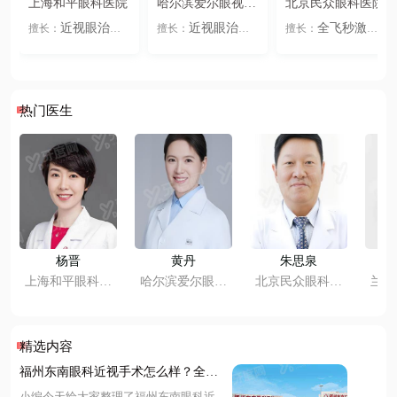
上海和平眼科医院
哈尔滨爱尔眼视光
北京民众眼科医院
医院
近视眼治疗
近视眼治疗
全飞秒激光
擅长：
擅长：
擅长：
义眼
眼镜佩戴
全飞秒激光
半
半飞秒激光
IC
、
、
、
、
、
、
眼整形
眼科疾
飞秒激光
ICL晶
L晶体植入
角膜
、
、
、
、
病
老花眼
儿童
体植入
角膜塑形
塑形镜
准分子激
、
、
、
、
视力
全飞秒激光
镜
准分子激光
光
近视眼治疗
、
、
、
、
、
半飞秒激光
IC
儿童视力
眼镜佩
义眼
眼镜佩戴
、
、
、
、
、
热门医生
L晶体植入
角膜
戴
眼整形
眼科疾病
、
、
塑形镜
准分子激
老花眼
儿童视
、
、
、
光
力
杨晋
黄丹
朱思泉
上海和平眼科医
哈尔滨爱尔眼视
北京民众眼科医
兰州
院
光医院
院
精选内容
福州东南眼科近视手术怎么样？全飞
秒技术精准恢复快，价格透明预约便
小编今天给大家整理了福州东南眼科近