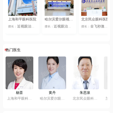
上海和平眼科医院
哈尔滨爱尔眼视光
北京民众眼科医院
医院
近视眼治疗
近视眼治疗
全飞秒激光
擅长：
擅长：
擅长：
义眼
眼镜佩戴
全飞秒激光
半
半飞秒激光
IC
、
、
、
、
、
、
眼整形
眼科疾
飞秒激光
ICL晶
L晶体植入
角膜
、
、
、
、
病
老花眼
儿童
体植入
角膜塑形
塑形镜
准分子激
、
、
、
、
视力
全飞秒激光
镜
准分子激光
光
近视眼治疗
、
、
、
、
、
半飞秒激光
IC
儿童视力
眼镜佩
义眼
眼镜佩戴
、
、
、
、
、
热门医生
L晶体植入
角膜
戴
眼整形
眼科疾病
、
、
塑形镜
准分子激
老花眼
儿童视
、
、
、
光
力
杨晋
黄丹
朱思泉
上海和平眼科医
哈尔滨爱尔眼视
北京民众眼科医
兰州
院
光医院
院