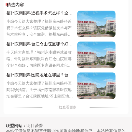
精选内容
福州东南眼科近视手术怎么样？全飞
秒技术精准恢复快，价格透明预约便
小编今天给大家整理了福州东南眼科近
捷
视手术怎么样？该院凭借微创技术与严
苛术前检查，安全靠谱。福州东南眼科
近视手术价格表显示，全飞秒 9800 元
福州东南眼科台江仓山院区哪个好？
起、半飞秒 7800 元起，收费透明无隐形
都好！双院区专家坐诊，地址明确预
今天给大家整理了福州东南眼科就诊攻
消费。福州东南眼科医院预约挂号支持
约便捷
略。针对福州东南眼科台江仓山院区哪
在线客服、电话专线及现场登记，渠道
个好？都好，两院区专家设备同质化管
便捷高效。无论是技术优势、具体费用
理。关于福州东南眼科医院地址在哪
还是预约流程，文中均有详尽解析。下
福州东南眼科医院地址在哪里？台江
里？台江院区地址在五一南路 193 号，
面随小编一起来看看更多详细介绍~
院区/苍山院区地址+预约古挂号便捷
小编今天给大家整理了福州东南眼科医
苍山院区地址在闽江大道 190 号。需要
院就诊指南。关于福州东南眼科医院地
福州东南眼科医院预约挂号可通过在线
址在哪里？台江院区地址/苍山院区地
客服、电话或现场办理，提前锁定号源
址，台江位于西二环南路 112 号，仓山
更省时。选择就近院区即可享受同等优
下拉查看更多
位于燎原路 179 号。福州东南眼科医院
质医疗服务。下面一起来看看更多详细
预约挂号支持线上客服、电话专线及现
介绍~
场自助多种便捷渠道。针对福州东南眼
联盟网站：
明目爱普
科医院是公立还是私立？正规三级私立
本站任何信息不能替代职业医师当面诊断和治疗。本站所有信息的