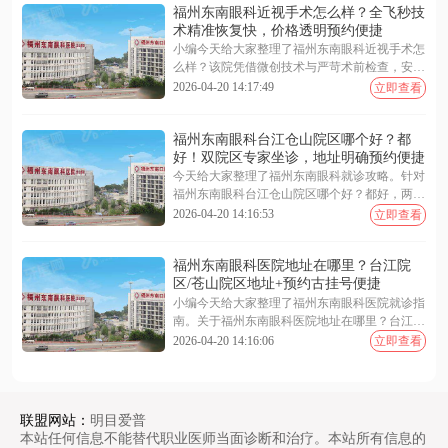
福州东南眼科近视手术怎么样？全飞秒技
术精准恢复快，价格透明预约便捷
小编今天给大家整理了福州东南眼科近视手术怎
么样？该院凭借微创技术与严苛术前检查，安全
靠谱。福州东南眼科近视手术价格表显示，全飞
2026-04-20 14:17:49
立即查看
秒 9800 元起、半飞秒 7800 元起，收费透明无隐
形消费。福州东南眼科医院预约挂号支持在线客
福州东南眼科台江仓山院区哪个好？都
服、电话专线及现场登记，渠道便捷高效。无论
好！双院区专家坐诊，地址明确预约便捷
是技术优势、具体费用还是预约流程，文中均有
详尽解析。下面随小编一起来看看更多详细介绍
今天给大家整理了福州东南眼科就诊攻略。针对
~
福州东南眼科台江仓山院区哪个好？都好，两院
区专家设备同质化管理。关于福州东南眼科医院
2026-04-20 14:16:53
立即查看
地址在哪里？台江院区地址在五一南路 193 号，
苍山院区地址在闽江大道 190 号。需要福州东南
福州东南眼科医院地址在哪里？台江院
眼科医院预约挂号可通过在线客服、电话或现场
区/苍山院区地址+预约古挂号便捷
办理，提前锁定号源更省时。选择就近院区即可
享受同等优质医疗服务。下面一起来看看更多详
小编今天给大家整理了福州东南眼科医院就诊指
细介绍~
南。关于福州东南眼科医院地址在哪里？台江院
区地址/苍山院区地址，台江位于西二环南路 112
2026-04-20 14:16:06
立即查看
号，仓山位于燎原路 179 号。福州东南眼科医院
预约挂号支持线上客服、电话专线及现场自助多
种便捷渠道。针对福州东南眼科医院是公立还是
私立？正规三级私立眼科的疑问，该院确为正规
联盟网站：
明目爱普
三级私立眼科，兼具严谨技术与高效服务。下面
本站任何信息不能替代职业医师当面诊断和治疗。本站所有信息的
随小编一起来看看更多详细介绍~