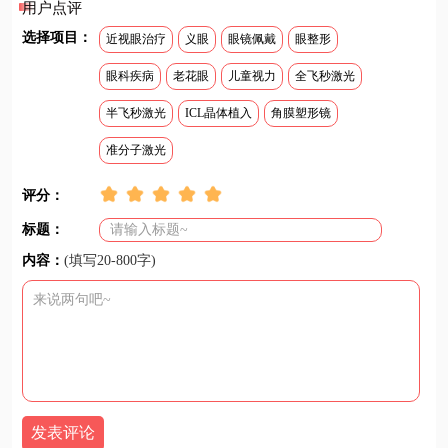
用户点评
选择项目：
近视眼治疗
义眼
眼镜佩戴
眼整形
眼科疾病
老花眼
儿童视力
全飞秒激光
半飞秒激光
ICL晶体植入
角膜塑形镜
准分子激光
评分：
标题：
内容：
(填写20-800字)
发表评论