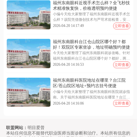
福州东南眼科近视手术怎么样？全飞秒技
术精准恢复快，价格透明预约便捷
小编今天给大家整理了福州东南眼科近视手术怎
么样？该院凭借微创技术与严苛术前检查，安全
靠谱。福州东南眼科近视手术价格表显示，全飞
2026-04-20 14:17:49
立即查看
秒 9800 元起、半飞秒 7800 元起，收费透明无隐
形消费。福州东南眼科医院预约挂号支持在线客
福州东南眼科台江仓山院区哪个好？都
服、电话专线及现场登记，渠道便捷高效。无论
好！双院区专家坐诊，地址明确预约便捷
是技术优势、具体费用还是预约流程，文中均有
详尽解析。下面随小编一起来看看更多详细介绍
今天给大家整理了福州东南眼科就诊攻略。针对
~
福州东南眼科台江仓山院区哪个好？都好，两院
区专家设备同质化管理。关于福州东南眼科医院
2026-04-20 14:16:53
立即查看
地址在哪里？台江院区地址在五一南路 193 号，
苍山院区地址在闽江大道 190 号。需要福州东南
福州东南眼科医院地址在哪里？台江院
眼科医院预约挂号可通过在线客服、电话或现场
区/苍山院区地址+预约古挂号便捷
办理，提前锁定号源更省时。选择就近院区即可
享受同等优质医疗服务。下面一起来看看更多详
小编今天给大家整理了福州东南眼科医院就诊指
细介绍~
南。关于福州东南眼科医院地址在哪里？台江院
区地址/苍山院区地址，台江位于西二环南路 112
2026-04-20 14:16:06
立即查看
号，仓山位于燎原路 179 号。福州东南眼科医院
预约挂号支持线上客服、电话专线及现场自助多
种便捷渠道。针对福州东南眼科医院是公立还是
私立？正规三级私立眼科的疑问，该院确为正规
联盟网站：
明目爱普
三级私立眼科，兼具严谨技术与高效服务。下面
本站任何信息不能替代职业医师当面诊断和治疗。本站所有信息的
随小编一起来看看更多详细介绍~