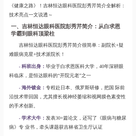
《健康之路》！吉林恒达眼科医院彭秀芹简介全解析：
技术亮点一文说透～
一、吉林恒达眼科医院彭秀芹简介：从白求恩
学霸到眼科顶梁柱
吉林恒达眼科医院彭秀芹简介很简单：副院长+疑
难眼病克星+技术派院长！
- 科班出身：
毕业于白求恩医科大学，40年深耕眼
科临床，是恒达眼科的“开院元老”之一
- 海外镀金：
专程赴日本、俄罗斯研修，把国 际前
沿技术带回国，尤其擅长视神经萎缩和视网膜色素变性
的手术创新。
- 学术大牛：
发表30+篇论文，还写了《眼病与糖尿
病》专 业书，牵头课题获吉林省卫生厅认证