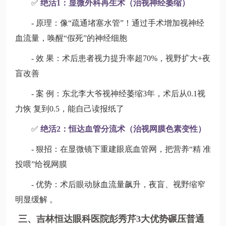
✅
绝活1：显微外科再生术（治视神经萎缩）
- 原理：像“疏通堵塞水管”！通过手术增加视神经
血流量，唤醒“假死”的神经细胞
- 效 果：术后患者视力提升率超70%，视野扩大+夜
盲改善
- 案 例：东北李大爷视神经萎缩3年，术后从0.1视
力恢 复到0.5，能自己读报纸了
✅
绝活2：恒达血管分流术（治视网膜色素变性）
- 狠招：在显微镜下重建眼底血管网，把营养“精 准
投喂”给视网膜
- 优势：术后眼动脉血流量飙升，夜盲、视野缩窄
明显缓解 。
三、吉林恒达眼科医院彭秀芹3大优势碾压普通