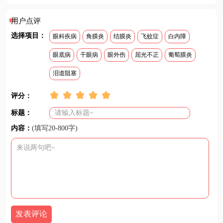
用户点评
选择项目：
眼科疾病
角膜炎
结膜炎
飞蚊症
白内障
眼底病
干眼病
眼外伤
屈光不正
葡萄膜炎
泪道阻塞
评分：
标题：
内容：
(填写20-800字)
发表评论