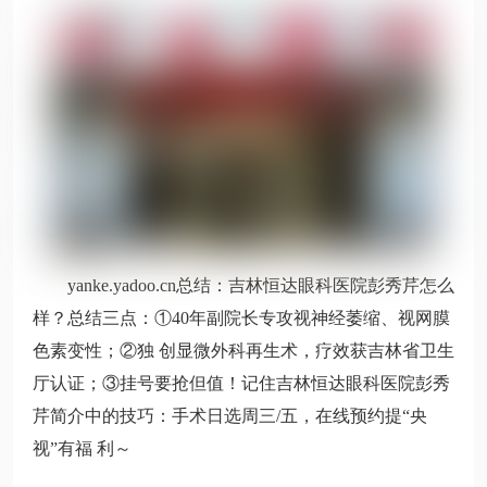
yanke.yadoo.cn总结：吉林恒达眼科医院彭秀芹怎么
样？总结三点：①40年副院长专攻视神经萎缩、视网膜
色素变性；②独 创显微外科再生术，疗效获吉林省卫生
厅认证；③挂号要抢但值！记住吉林恒达眼科医院彭秀
芹简介中的技巧：手术日选周三/五，在线预约提“央
视”有福 利～