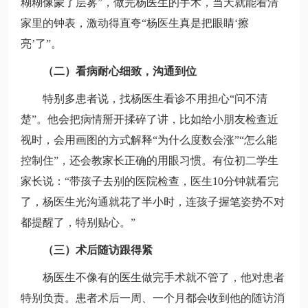
糊糊像蒙了层雾”，做完杨医生的手术，当天就能看清
家里的钟表，激动得直夸“杨医生真是把眼睛‘擦
亮’了”。
（二）看病耐心细致，沟通到位
特别多患者说，找杨医生看诊不用担心“问不清
楚”。他会把病情掰开揉碎了讲，比如给小朋友检查近
视时，会用画图的方式解释“为什么度数会涨”“怎么能
控制住”，还会教家长正确的用眼习惯。有位初二学生
家长说：“带孩子去别的医院检查，医生10分钟就看完
了，杨医生光沟通就花了半小时，连孩子握笔姿势不对
都提醒了，特别贴心。”
（三）术后随访跟得紧
杨医生不像有的医生做完手术就不管了，他对患者
特别负责。患者术后一周、一个月都会收到他的随访消