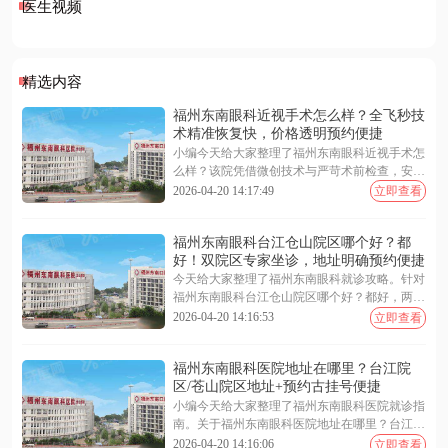
医生视频
精选内容
福州东南眼科近视手术怎么样？全飞秒技
术精准恢复快，价格透明预约便捷
小编今天给大家整理了福州东南眼科近视手术怎
么样？该院凭借微创技术与严苛术前检查，安全
靠谱。福州东南眼科近视手术价格表显示，全飞
2026-04-20 14:17:49
立即查看
秒 9800 元起、半飞秒 7800 元起，收费透明无隐
形消费。福州东南眼科医院预约挂号支持在线客
福州东南眼科台江仓山院区哪个好？都
服、电话专线及现场登记，渠道便捷高效。无论
好！双院区专家坐诊，地址明确预约便捷
是技术优势、具体费用还是预约流程，文中均有
详尽解析。下面随小编一起来看看更多详细介绍
今天给大家整理了福州东南眼科就诊攻略。针对
~
福州东南眼科台江仓山院区哪个好？都好，两院
区专家设备同质化管理。关于福州东南眼科医院
2026-04-20 14:16:53
立即查看
地址在哪里？台江院区地址在五一南路 193 号，
苍山院区地址在闽江大道 190 号。需要福州东南
福州东南眼科医院地址在哪里？台江院
眼科医院预约挂号可通过在线客服、电话或现场
区/苍山院区地址+预约古挂号便捷
办理，提前锁定号源更省时。选择就近院区即可
享受同等优质医疗服务。下面一起来看看更多详
小编今天给大家整理了福州东南眼科医院就诊指
细介绍~
南。关于福州东南眼科医院地址在哪里？台江院
区地址/苍山院区地址，台江位于西二环南路 112
2026-04-20 14:16:06
立即查看