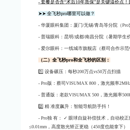
- 套餐是否含“术后10年质保”是关键溢价点
➤➤
全飞秒pro哪里可以做？
- 华厦眼科集团：厦门/无锡/青岛等分院（Pro套
- 普瑞眼科：昆明/成都/南昌分院（暑期学生价1
- 爱尔眼科：一线城市旗舰店（蔡司合作示范中心） y
（二）全飞秒pro和全飞秒的区别：
1️⃣ 设备碾压：每秒200万点vs50万点扫描
- Pro版：蔡司VISUMAX 800，激光频率2
- 普通版：老款VISUMAX 500，激光频率50
2️⃣ 精 准度飙升：智能导航防手抖！
- Pro独 有： ✓ 眼球自旋补偿技术，自动
≤0.01mm，高度散光矫正更稳（450度也能拿下）