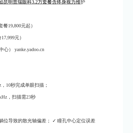
！如昆明普瑞眼科3.2万套餐含终身视力维
护
餐19,800元起）
7,999元）
anke.yadoo.cn
MHz，10秒完成单眼扫描；
0kHz，扫描需23秒
校正躺位导致的散光轴偏差； ✓ 瞳孔中心定位误差