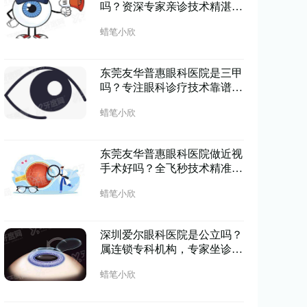
吗？资深专家亲诊技术精湛，
患者口碑认证实力靠谱；
蜡笔小欣
东莞友华普惠眼科医院是三甲
吗？专注眼科诊疗技术靠谱，
正规机构守护清晰视界
蜡笔小欣
东莞友华普惠眼科医院做近视
手术好吗？全飞秒技术精准恢
复快，术后视力清晰稳定
蜡笔小欣
深圳爱尔眼科医院是公立吗？
属连锁专科机构，专家坐诊设
备先进视力矫正更安心
蜡笔小欣