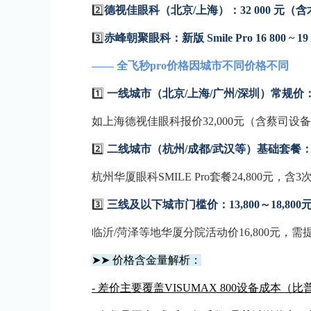
2️⃣
德视佳眼科（北京/上海）：32 000 元（
3️⃣
赤峰朝聚眼科：新版 Smile Pro 16 800 ~ 19 
—— 全飞秒pro价格因城市不同价格不同
1️⃣
一线城市（北京/上海/广州/深圳）
常规价：2
如上海德视佳眼科报价32,000元（含蔡司设
2️⃣
二线城市（杭州/成都/武汉等）
基础套餐：19
杭州华厦眼科SMILE Pro套餐24,800元，
3️⃣
三线及以下城市
门槛价：13,800～18,800
临沂/菏泽等地华厦分院活动价16,800元，
➤➤ 价格含金量解析：
- 差价主要覆盖VISUMAX 800设备成本（