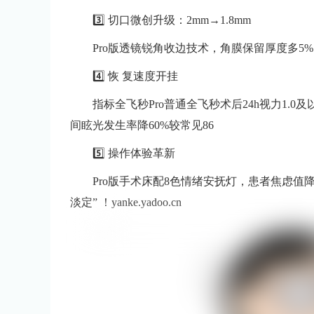
3️⃣ 切口微创升级：2mm→1.8mm
Pro版透镜锐角收边技术，角膜保留厚度多
4️⃣ 恢 复速度开挂
指标全飞秒Pro普通全飞秒术后24h视力1.0及以
间眩光发生率降60%较常见86
5️⃣ 操作体验革新
Pro版手术床配8色情绪安抚灯，患者焦虑值降
淡定” ！yanke.yadoo.cn