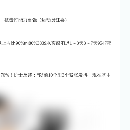
5%，抗击打能力更强（运动员狂喜）
上占比96%约80%3839水雾感消退1～3天3～7天9547夜
70%！护士反馈：“以前10个里3个紧张发抖，现在基本