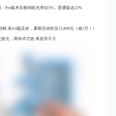
Pro版术后夜间眩光率仅5%，普通版达22%
精 准4.0版足矣，暑期活动价仅15,800元（省1万！）
且无散光，两种术式效 果差异不大