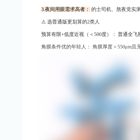
3.夜间用眼需求高者：
的士司机、熬夜党实测：
⚠️ 选普通版更划算的2类人
预算有限+低度近视（＜500度）： 普通全飞秒
角膜条件优的年轻人： 角膜厚度＞550μm