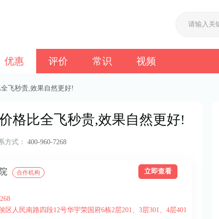
优惠
评价
常识
视频
比全飞秒贵,效果自然更好!
o价格比全飞秒贵,效果自然更好!
系方式：
400-960-7268
院
立即查看
合作机构
268
人民南路四段12号华宇荣国府6栋2层201、3层301、4层401