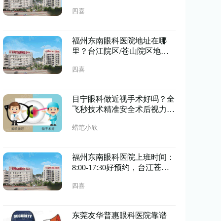
诊，地址明确预约便捷
四喜
福州东南眼科医院地址在哪
里？台江院区/苍山院区地址
+预约古挂号便捷
四喜
目宁眼科做近视手术好吗？全
飞秒技术精准安全术后视力稳
定清晰恢复快
蜡笔小欣
福州东南眼科医院上班时间：
8:00-17:30好预约，台江苍山
双院区地址便捷
四喜
东莞友华普惠眼科医院靠谱