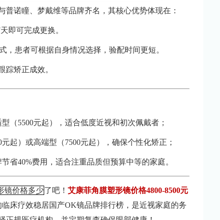
与普诺瞳、梦戴维等品牌齐名，其核心优势体现在：
7天即可完成更换。
方式，患者可根据自身情况选择，验配时间更短。
跟踪矫正成效。
适型（5500元起），适合低度近视和初次佩戴者；
0元起）或高端型（7500元起），确保个性化矫正；
节省40%费用，适合注重品质但预算中等的家庭。
形镜价格多少
了吧！
艾康菲角膜塑形镜价格4800-8500元
的临床疗效稳居国产OK镜品牌排行榜，是近视家庭的务
择正规医疗机构，并定期复查确保眼部健康！