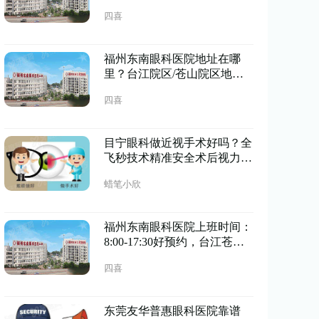
诊，地址明确预约便捷
四喜
福州东南眼科医院地址在哪
里？台江院区/苍山院区地址
+预约古挂号便捷
四喜
目宁眼科做近视手术好吗？全
飞秒技术精准安全术后视力稳
定清晰恢复快
蜡笔小欣
福州东南眼科医院上班时间：
8:00-17:30好预约，台江苍山
双院区地址便捷
四喜
东莞友华普惠眼科医院靠谱