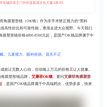
市东城区崇文门外街道新成文化大厦A座305
而角膜塑形镜（OK镜）作为非手术矫正视力的“黑科
凭借高性价比和可靠性能，逐渐走进大众视野。今天我们
塑形镜价格4800-8500元起，是国产OK镜品牌属于中
戴
、
儿童视力
、
眼科疾病
、
屈光不正
奇成效让无数人心动，但动辄上万元的价格又让人犹豫。
的角膜塑形镜品牌，
艾康菲OK镜
。要问
艾康菲角膜塑形
起
，是国产OK镜品牌属于中高端档次，优势多多，快来