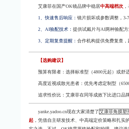
艾康菲在国产OK镜品牌中稳居
中高端档次
，
1、快速售后响应：
镜片损坏或参数调整，3-
2、AI验配技术：
提供试戴片与AI两种验配
3、定期复查提醒：
合作机构提供免费复查，
【选购建议】
预算有限者：选择标准型（4800元起）或舒
高度近视或散光患者：优先考虑定制型（650
追求性价比：艾康菲在同等成效下比进口品牌
yanke.yadoo.cn现在大家清楚了
艾康菲角膜塑
起
，凭借自主研发技术、中高端定价策略和扎实
实之选。不过，OK镜需严格验配和护理，建议选