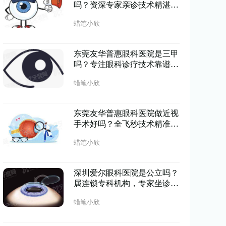
吗？资深专家亲诊技术精湛，
患者口碑认证实力靠谱；
蜡笔小欣
东莞友华普惠眼科医院是三甲
吗？专注眼科诊疗技术靠谱，
正规机构守护清晰视界
蜡笔小欣
东莞友华普惠眼科医院做近视
手术好吗？全飞秒技术精准恢
复快，术后视力清晰稳定
蜡笔小欣
深圳爱尔眼科医院是公立吗？
属连锁专科机构，专家坐诊设
备先进视力矫正更安心
蜡笔小欣