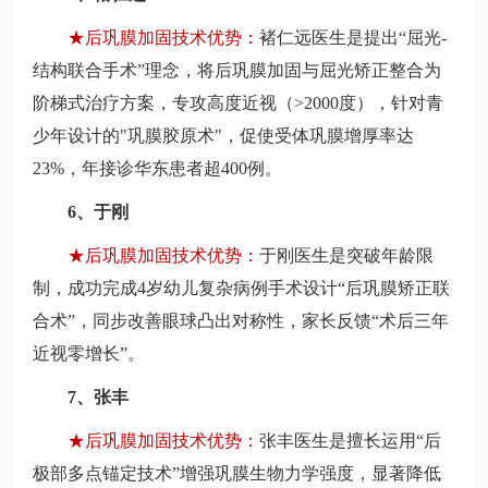
★
后巩膜加固技术优势：
褚仁远医生是提出“屈光-
结构联合手术”理念，将后巩膜加固与屈光矫正整合为
阶梯式治疗方案，专攻高度近视（>2000度），针对青
少年设计的"巩膜胶原术"，促使受体巩膜增厚率达
23%，年接诊华东患者超400例。
6、于刚
★
后巩膜加固技术优势：
于刚医生是突破年龄限
制，成功完成4岁幼儿复杂病例手术设计“后巩膜矫正联
合术”，同步改善眼球凸出对称性，家长反馈“术后三年
近视零增长”。
7、张丰
★
后巩膜加固技术优势：
张丰医生是擅长运用“后
极部多点锚定技术”增强巩膜生物力学强度，显著降低