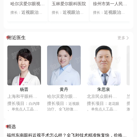
哈尔滨爱尔眼视光
玉林爱尔眼科医院
徐州市第一人民医
医院
院眼科
近视眼治疗
近视眼治疗
近视眼治疗
擅长：
擅长：
擅长：
全飞秒激光
半
义眼
眼镜佩戴
义眼
眼镜佩戴
、
、
、
、
、
、
飞秒激光
ICL晶
眼整形
眼科疾
眼整形
眼科疾
、
、
、
、
、
体植入
角膜塑形
病
老花眼
儿童
病
老花眼
儿童
、
、
、
、
、
镜
准分子激光
视力
视力
全飞秒激光
、
、
、
附近医生
更多
儿童视力
眼镜佩
半飞秒激光
IC
、
、
、
戴
L晶体植入
角膜
、
塑形镜
准分子激
、
光
杨晋
黄丹
朱思泉
上海和平眼科医
哈尔滨爱尔眼视
北京民众眼科医
兰州
院
光医院
院
院
擅长项目：
擅长项目：
擅长项目：
擅长
白内障
近视眼
老花眼
、
、
、
单焦点人工晶体
治疗
全飞秒激光
单焦点人工晶体
激光
、
、
、
、
、
双焦点人工晶体
半飞秒激光
ICL
双焦点人工晶体
IC
、
、
、
三焦点人工晶体
晶体植入
角膜塑形
三焦点人工晶体
膜塑
、
、
、
、
、
无极变焦人工晶体
镜
准分子激光
无极变焦人工晶体
光
精选
、
、
、
、
眼科疾病
散光
眼科疾病
白内
福州东南眼科近视手术怎么样？全飞秒技术精准恢复快，价格透
、
、
、
弱视
角膜炎
障
近视眼治疗
I