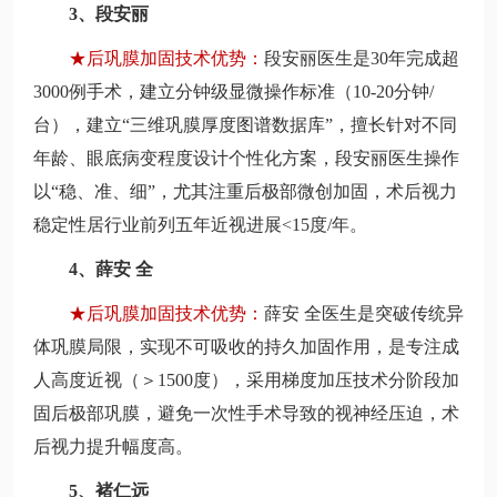
3、段安丽
★
后巩膜加固技术优势：
段安丽医生是30年完成超
3000例手术，建立分钟级显微操作标准（10-20分钟/
台），建立“三维巩膜厚度图谱数据库”，擅长针对不同
年龄、眼底病变程度设计个性化方案，段安丽医生操作
以“稳、准、细”，尤其注重后极部微创加固，术后视力
稳定性居行业前列五年近视进展<15度/年。
4、薛安 全
★
后巩膜加固技术优势：
薛安 全医生是突破传统异
体巩膜局限，实现不可吸收的持久加固作用，是专注成
人高度近视（＞1500度），采用梯度加压技术分阶段加
固后极部巩膜，避免一次性手术导致的视神经压迫，术
后视力提升幅度高。
5、褚仁远