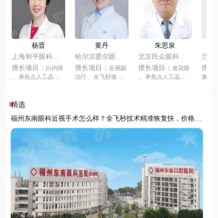
杨晋
黄丹
朱思泉
上海和平眼科医
哈尔滨爱尔眼视
北京民众眼科医
兰州
院
光医院
院
院
擅长项目：
擅长项目：
擅长项目：
擅长
白内障
近视眼
老花眼
、
、
、
单焦点人工晶体
治疗
全飞秒激光
单焦点人工晶体
激光
、
、
、
、
、
双焦点人工晶体
半飞秒激光
ICL
双焦点人工晶体
IC
、
、
、
三焦点人工晶体
晶体植入
角膜塑形
三焦点人工晶体
膜塑
、
、
、
、
、
无极变焦人工晶体
镜
准分子激光
无极变焦人工晶体
光
精选
、
、
、
、
眼科疾病
散光
眼科疾病
白内
福州东南眼科近视手术怎么样？全飞秒技术精准恢复快，价格透
、
、
、
弱视
角膜炎
障
近视眼治疗
I
明预约便捷
CL晶体植入