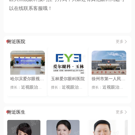
以在线联系客服哦！
附近医院
更多
哈尔滨爱尔眼视光
玉林爱尔眼科医院
徐州市第一人民医
医院
院眼科
近视眼治疗
近视眼治疗
近视眼治疗
擅长：
擅长：
擅长：
全飞秒激光
半
义眼
眼镜佩戴
义眼
眼镜佩戴
、
、
、
、
、
、
飞秒激光
ICL晶
眼整形
眼科疾
眼整形
眼科疾
、
、
、
、
、
体植入
角膜塑形
病
老花眼
儿童
病
老花眼
儿童
、
、
、
、
、
镜
准分子激光
视力
视力
全飞秒激光
、
、
、
附近医生
更多
儿童视力
眼镜佩
半飞秒激光
IC
、
、
、
戴
L晶体植入
角膜
、
塑形镜
准分子激
、
光