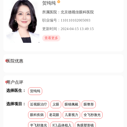
贺纯纯
所属医院：北京德视佳眼科医院
职业编号：110110102005093
更新时间：2024-04-15 13:49:15
查看更多
医院优惠
用户点评
选择医生：
贺纯纯
选择项目：
近视眼治疗
义眼
眼镜佩戴
眼整形
眼科疾病
老花眼
儿童视力
全飞秒激光
半飞秒激光
ICL晶体植入
角膜塑形镜