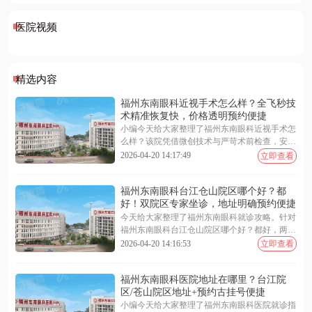
包括视力测试、角膜厚度测量等，确保手术的安 全性和
视佳德环境也很舒服，能够放松心情，减轻术前紧张
手术过程中，医生团队专 业严谨，手术过程短暂又高
可行性。
感。
效，10分钟左右就完成了手术。期间医生和护士小姐姐
医院视频
也会不断与我沟通，让我放心，刚做完手术虽然有水雾
术后也者提供了细致的护理服务，这里也要特别感谢德
感有点模糊，但不戴眼镜就可以看清楚东西了，真的很
视佳的魏老师，非常细心的告知了术后的注意事项，包
神奇！
括眼部清洁、用药指导等。医生还会定期安排复查，确
总的来看北京德视佳眼科医院是一家专 业的眼科医院，
保后期恢复情况良好。虽然现在还在恢复期，但我对这
设备先进，医生技术好，服务贴心。在这里看病很方
精选内容
次手术以及德视佳还是非常满意的，也推荐想要了解的
便，挂号排队的时间很短，就诊效率会比公办医院更
伙伴可以来德视佳~
高。医生也都是非常有水平的，会详细了解患者的情
福州东南眼科近视手术怎么样？全飞秒技
况，提供建议，并给出治疗方案。总体来说，北京德视
术精准恢复快，价格透明预约便捷
佳眼科医院是一家非常值得信赖和推荐的眼科医院。
小编今天给大家整理了福州东南眼科近视手术怎
么样？该院凭借微创技术与严苛术前检查，安全
靠谱。福州东南眼科近视手术价格表显示，全飞
2026-04-20 14:17:49
立即查看
秒 9800 元起、半飞秒 7800 元起，收费透明无隐
形消费。福州东南眼科医院预约挂号支持在线客
福州东南眼科台江仓山院区哪个好？都
服、电话专线及现场登记，渠道便捷高效。无论
好！双院区专家坐诊，地址明确预约便捷
是技术优势、具体费用还是预约流程，文中均有
详尽解析。下面随小编一起来看看更多详细介绍
今天给大家整理了福州东南眼科就诊攻略。针对
~
福州东南眼科台江仓山院区哪个好？都好，两院
区专家设备同质化管理。关于福州东南眼科医院
2026-04-20 14:16:53
立即查看
地址在哪里？台江院区地址在五一南路 193 号，
苍山院区地址在闽江大道 190 号。需要福州东南
福州东南眼科医院地址在哪里？台江院
眼科医院预约挂号可通过在线客服、电话或现场
区/苍山院区地址+预约古挂号便捷
办理，提前锁定号源更省时。选择就近院区即可
享受同等优质医疗服务。下面一起来看看更多详
小编今天给大家整理了福州东南眼科医院就诊指