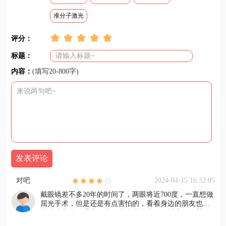
准分子激光
评分：
标题：
内容：
(填写20-800字)
发表评论
对吧
2024-04-15 16:32:05
戴眼镜差不多20年的时间了，两眼将近700度，一直想做
屈光手术，但是还是有点害怕的，看着身边的朋友也陆
陆续续都做了手术，恢复的也还不错，所以查了资料，
工作人员也在术前会详细告知注意事项，如术前用药、
对比了医院，选择了德视佳，于是先约了术前的检查，
眼部清洁等，确保在术前能够做好充分的准备。而且德