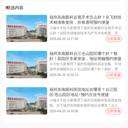
精选内容
福州东南眼科近视手术怎么样？全飞秒技
术精准恢复快，价格透明预约便捷
小编今天给大家整理了福州东南眼科近视手术怎
么样？该院凭借微创技术与严苛术前检查，安全
靠谱。福州东南眼科近视手术价格表显示，全飞
2026-04-20 14:17:49
立即查看
秒 9800 元起、半飞秒 7800 元起，收费透明无隐
形消费。福州东南眼科医院预约挂号支持在线客
福州东南眼科台江仓山院区哪个好？都
服、电话专线及现场登记，渠道便捷高效。无论
好！双院区专家坐诊，地址明确预约便捷
是技术优势、具体费用还是预约流程，文中均有
详尽解析。下面随小编一起来看看更多详细介绍
今天给大家整理了福州东南眼科就诊攻略。针对
~
福州东南眼科台江仓山院区哪个好？都好，两院
区专家设备同质化管理。关于福州东南眼科医院
2026-04-20 14:16:53
立即查看
地址在哪里？台江院区地址在五一南路 193 号，
苍山院区地址在闽江大道 190 号。需要福州东南
福州东南眼科医院地址在哪里？台江院
眼科医院预约挂号可通过在线客服、电话或现场
区/苍山院区地址+预约古挂号便捷
办理，提前锁定号源更省时。选择就近院区即可
享受同等优质医疗服务。下面一起来看看更多详
小编今天给大家整理了福州东南眼科医院就诊指
细介绍~
南。关于福州东南眼科医院地址在哪里？台江院
区地址/苍山院区地址，台江位于西二环南路 112
2026-04-20 14:16:06
立即查看
号，仓山位于燎原路 179 号。福州东南眼科医院
预约挂号支持线上客服、电话专线及现场自助多
种便捷渠道。针对福州东南眼科医院是公立还是