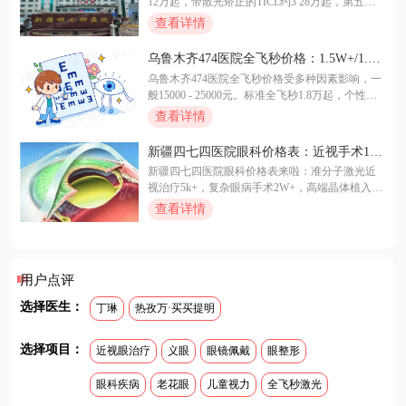
12万起，带散光矫正的TICL约3 28万起，第五代
一附院眼科介绍都在本文。
晶体也就3 6万左右。更关键的是，能搞定1800度
查看详情
超高度近视，主刀医生个个身经百战，像周继红
医生专攻"疑难杂症"，连电脑验光都测不准的超高
乌鲁木齐474医院全飞秒价格：1.5W+/1.8
度近视，她都能靠独创方案成功拿下！下面就来
W+/2.2W+/2.5W元
乌鲁木齐474医院全飞秒价格受多种因素影响，一
细说价格、技术和真实口碑，帮你避坑选对！
般15000 - 25000元。标准全飞秒1.8万起，个性化2.
2万起，高端定制2.5万起，还有配套服务、耗材等
查看详情
费用。该医院是三甲综合医院，医疗团队强。想
了解更多具体价格，可联系线上客服或到院面
新疆四七四医院眼科价格表：近视手术1.2
诊！
w/白内障5k元起
新疆四七四医院眼科价格表来啦：准分子激光近
视治疗5k+，复杂眼病手术2W+，高端晶体植入5
W+。新疆四七四医院眼科医院实力强劲，设备先
查看详情
进、医生专业。要是有眼部问题，别犹豫，放心
选择新疆四七四医院眼科，想了解更多信息，赶
紧私信客服！
用户点评
选择医生：
丁琳
热孜万·买买提明
选择项目：
近视眼治疗
义眼
眼镜佩戴
眼整形
眼科疾病
老花眼
儿童视力
全飞秒激光