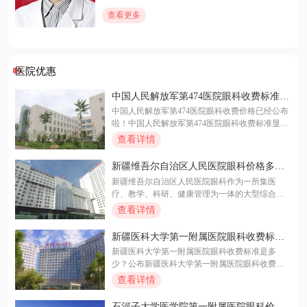
查看更多
医院优惠
中国人民解放军第474医院眼科收费标准表
含近视手术/白内障/青光眼手术价格
中国人民解放军第474医院眼科收费价格已经公布
啦！中国人民解放军第474医院眼科收费标准显
示：近视手术费用在6800元~35000元起；白内障
查看详情
手术价格在800元~2200元起；青光眼费用在4800
元~36000元起。那么中国人民解放军第474医院眼
新疆维吾尔自治区人民医院眼科价格多少?
科怎么样呢？中国人民解放军第474医院眼科作为
新疆维吾尔自治区人民医院眼科收费价目
新疆维吾尔自治区人民医院眼科作为一所集医
集医疗、教学、科研于一体的公立三甲医院的眼
表公布!
疗、教学、科研、健康管理为一体的大型综合性
科中心，非常正规靠谱，口碑还非常的好呢！快
三级甲等医院眼科科室，实力非常的强，因此有
查看详情
来文中一起来详细看看中国人民解放军第474医院
不少朋友在后台咨询新疆维吾尔自治区人民医院
眼科价格叭！
眼科价格多少？今天小编给大家公布详细的新疆
新疆医科大学第一附属医院眼科收费标准
维吾尔自治区人民医院眼科收费价目表：近视手
含近视手术/白内障/青光眼手术价格
新疆医科大学第一附属医院眼科收费标准是多
术价格在13800元~36000元起；白内障手术费用在
少？公布新疆医科大学第一附属医院眼科收费标
3000元~30000元起；青光眼手术价格在500元~160
准：新疆医科大学第 一附属医院眼科近视手术价
查看详情
0元起；角膜塑形镜价格在8900元~16000元起。详
格在13000元~40000元起；青光眼手术费用在2000
细的新疆维吾尔自治区人民医院眼科价格、新疆
元~3800元起；白内障手术费用在5800元~23000元
维吾尔自治区人民医院眼科怎么样的内容都在文
石河子大学医学院第一附属医院眼科价格