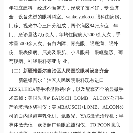
年独立建科，经过不懈努力，形成了技术好，专 业齐
全，设备先进的眼科科室。yanke.yadoo.cn眼科由病房、
门诊、视光中心三部分组成，两个病区84张床位，年
门、急诊量达7万余人，年均住院病人5000余人次，手
术量5000余人次。有白内障、青光眼、眼底病、眼外
伤、眼表疾病、屈光及眼肌、小儿眼科，眼眶整形、葡
萄膜病、神经眼科等亚专 业。
（二）新疆维吾尔自治区人民医院眼科设备齐全
新疆维吾尔自治区人民医院眼科现有进口
ZESS,LEICA等手术显微镜4台，以及配套齐全的显微手
术器械：美国先进的BAUSCH+LOMB、ALCON公司生
产的玻璃体切割仪；美国BAUSCH+LOMB、ALCON公
司的白内障超声乳化机、氩激光、YAG激光治疗机；半
导体激光仪；欧堡超广角眼底照相仪、TO PCON眼底